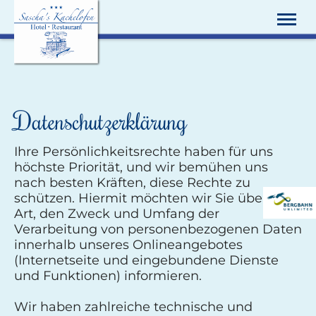
Zentral und ruhig, in der Fußgängerzone, Small Elegant
Hotel
Hotel
Datenschutzerklärung
Restaurant
Aktivitäten
Service
Ihre Persönlichkeitsrechte haben für uns
Aktuelles
höchste Priorität, und wir bemühen uns
Buchung
nach besten Kräften, diese Rechte zu
Hotel Regina
schützen. Hiermit möchten wir Sie über die
Art, den Zweck und Umfang der
Deutsch
Verarbeitung von personenbezogenen Daten
innerhalb unseres Onlineangebotes
Tel.
+49 8322 977 50
(Internetseite und eingebundene Dienste
und Funktionen) informieren.
Wir haben zahlreiche technische und