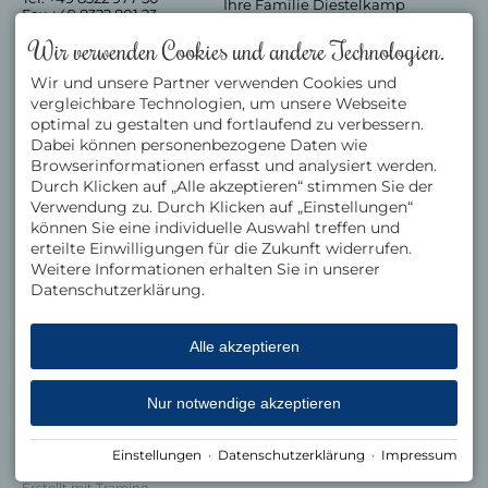
Ihre Familie Diestelkamp
Fax +49 8322 801 23
mit Team
info@saschas-
Wir verwenden Cookies und andere Technologien.
kachelofen.de
AUSZEICHNUNGEN
BEWERTUNGEN
Wir und unsere Partner verwenden Cookies und
Hotel Sascha's Kachelofen
vergleichbare Technologien, um unsere Webseite
auf HolidayCheck
optimal zu gestalten und fortlaufend zu verbessern.
Dabei können personenbezogene Daten wie
Browserinformationen erfasst und analysiert werden.
Durch Klicken auf „Alle akzeptieren“ stimmen Sie der
Verwendung zu. Durch Klicken auf „Einstellungen“
können Sie eine individuelle Auswahl treffen und
erteilte Einwilligungen für die Zukunft widerrufen.
Weitere Informationen erhalten Sie in unserer
Datenschutzerklärung.
Alle akzeptieren
Nur notwendige akzeptieren
Facebook
Einstellungen
·
Datenschutzerklärung
·
Impressum
Impressum
Datenschutz
Barrierefreiheit
Cookie-Einstellungen
Erstellt mit
Tramino