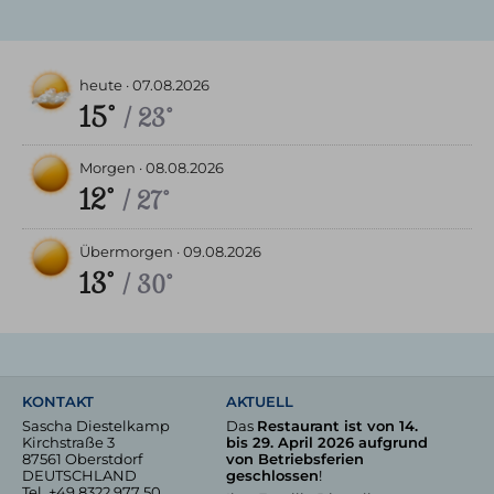
heute ·
07.08.2026
15°
/ 23°
Morgen ·
08.08.2026
12°
/ 27°
Übermorgen ·
09.08.2026
13°
/ 30°
KONTAKT
AKTUELL
Sascha Diestelkamp
Das
Restaurant ist von 14.
Kirchstraße 3
bis 29. April 2026 aufgrund
87561 Oberstdorf
von Betriebsferien
DEUTSCHLAND
geschlossen
!
Tel.
+49 8322 977 50