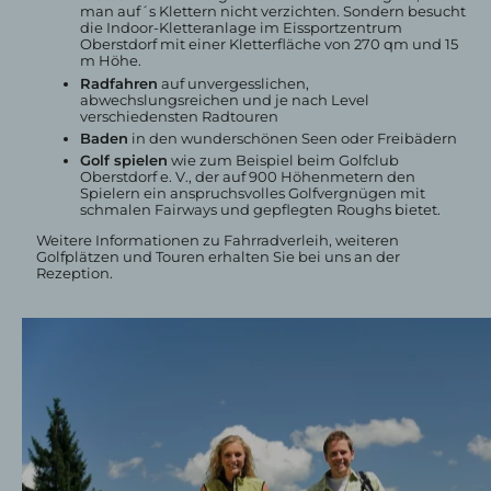
man auf´s Klettern nicht verzichten. Sondern besucht
die Indoor-Kletteranlage im Eissportzentrum
Oberstdorf mit einer Kletterfläche von 270 qm und 15
m Höhe.
Radfahren
auf unvergesslichen,
abwechslungsreichen und je nach Level
verschiedensten Radtouren
Baden
in den wunderschönen Seen oder Freibädern
Golf spielen
wie zum Beispiel beim Golfclub
Oberstdorf e. V., der auf 900 Höhenmetern den
Spielern ein anspruchsvolles Golfvergnügen mit
schmalen Fairways und gepflegten Roughs bietet.
Weitere Informationen zu Fahrradverleih, weiteren
Golfplätzen und Touren erhalten Sie bei uns an der
Rezeption.